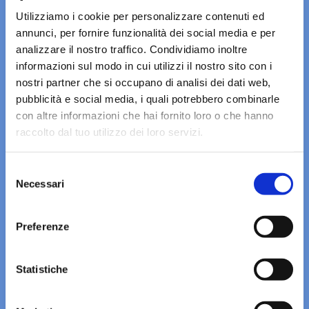
Utilizziamo i cookie per personalizzare contenuti ed
annunci, per fornire funzionalità dei social media e per
analizzare il nostro traffico. Condividiamo inoltre
informazioni sul modo in cui utilizzi il nostro sito con i
nostri partner che si occupano di analisi dei dati web,
pubblicità e social media, i quali potrebbero combinarle
con altre informazioni che hai fornito loro o che hanno
raccolto dal tuo utilizzo dei loro servizi.
acquisizione agevole dei dati dal campo, con l'uso di
un tablet
Selezione
Necessari
del
consenso
Preferenze
Statistiche