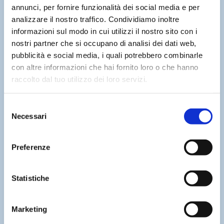
annunci, per fornire funzionalità dei social media e per
analizzare il nostro traffico. Condividiamo inoltre
gestione centralizzata di tutte le manutenzioni
informazioni sul modo in cui utilizzi il nostro sito con i
nostri partner che si occupano di analisi dei dati web,
pubblicità e social media, i quali potrebbero combinarle
con altre informazioni che hai fornito loro o che hanno
raccolto dal tuo utilizzo dei loro servizi.
Selezione
Necessari
del
consenso
procedure di manutenzione codificate e con
Preferenze
manualistica on line
Statistiche
Marketing