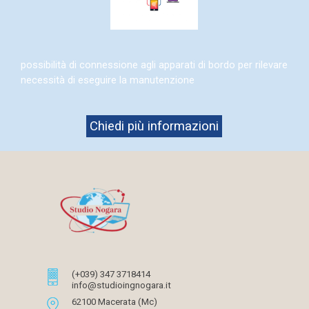
possibilità di connessione agli apparati di bordo per rilevare
necessità di eseguire la manutenzione
Chiedi più informazioni
(+039) 347 3718414
info@studioingnogara.it
62100 Macerata (Mc)