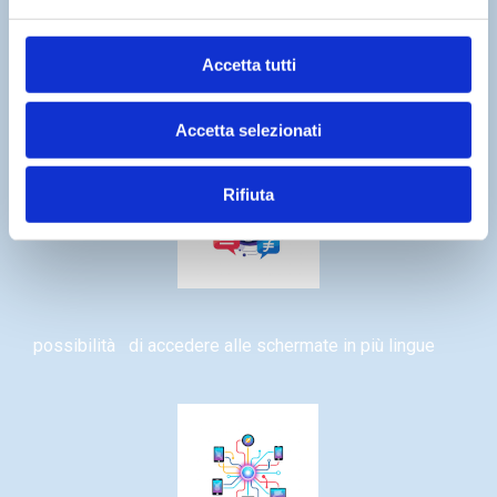
Accetta tutti
archivio e storia di tutti gli interventi effettuati
Accetta selezionati
Rifiuta
possibilità di accedere alle schermate in più lingue